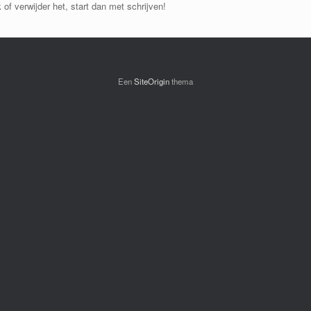
of verwijder het, start dan met schrijven!
Een
SiteOrigin
thema