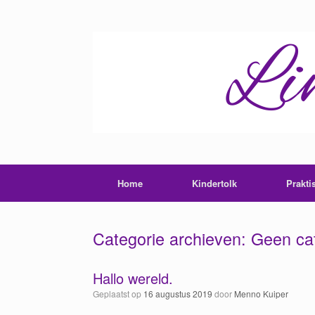
Ga
naar
de
inhoud
Home
Kindertolk
Prakti
Categorie archieven:
Geen ca
Hallo wereld.
Geplaatst op
16 augustus 2019
door
Menno Kuiper